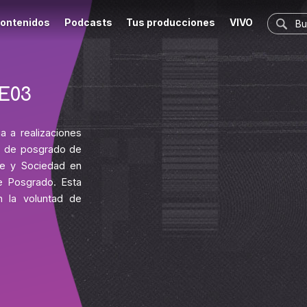
ontenidos
Podcasts
Tus producciones
VIVO
 E03
a a realizaciones
s de posgrado de
te y Sociedad en
e Posgrado. Esta
n la voluntad de