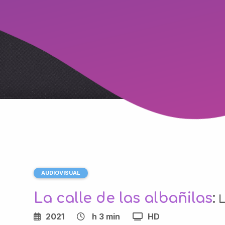
AUDIOVISUAL
La calle de las albañilas
:
L
2021
h 3 min
HD