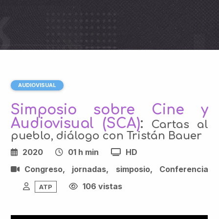
AUDIOVISUAL
Simposio sobre Cine y
Audiovisual (SCA)
:
Cartas al
pueblo, diálogo con Tristán Bauer
2020
01 h min
HD
Congreso, jornadas, simposio, Conferencia
106 vistas
ATP