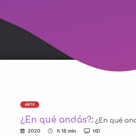
ARTE
¿En qué andás?
:
¿En qué and
2020
h 18 min
HD