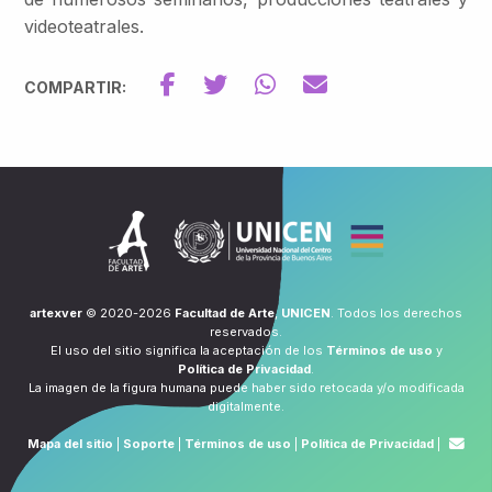
videoteatrales.
COMPARTIR:
artexver
© 2020-2026
Facultad de Arte
,
UNICEN
. Todos los derechos
reservados.
El uso del sitio significa la aceptación de los
Términos de uso
y
Política de Privacidad
.
La imagen de la figura humana puede haber sido retocada y/o modificada
digitalmente.
Mapa del sitio
|
Soporte
|
Términos de uso
|
Política de Privacidad
|