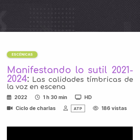
ESCÉNICAS
Manifestando lo sutil 2021-
2024
:
Las calidades tímbricas de
la voz en escena
2022
1 h 30 min
HD
Ciclo de charlas
186 vistas
ATP