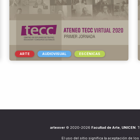
ARTE
AUDIOVISUAL
ESCÉNICAS
artexver
© 2020-2026
Facultad de Arte
,
UNICEN
. 
El uso del sitio significa la aceptación de los