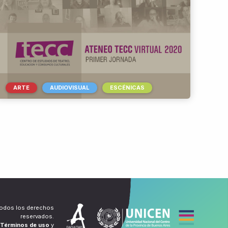
ARTE
AUDIOVISUAL
ESCÉNICAS
Todos los derechos
reservados.
Términos de uso
y