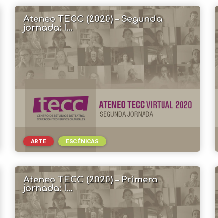
Ateneo TECC (2020) – Segunda
jornada: I...
ARTE
ESCÉNICAS
Ateneo TECC (2020) – Primera
jornada: I...