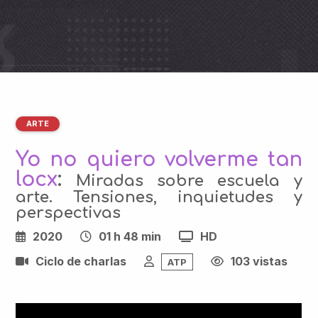
ARTE
Yo no quiero volverme tan
locx
:
Miradas sobre escuela y
arte. Tensiones, inquietudes y
perspectivas
2020
01 h 48 min
HD
Ciclo de charlas
103 vistas
ATP